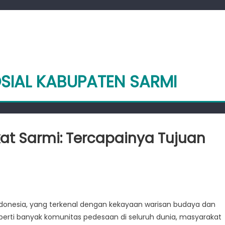
OSIAL KABUPATEN SARMI
t Sarmi: Tercapainya Tujuan
mberdayaan
syarakat
 Indonesia, yang terkenal dengan kekayaan warisan budaya dan
rmi:
rti banyak komunitas pedesaan di seluruh dunia, masyarakat
rcapainya