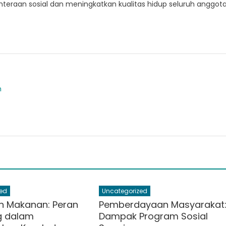
teraan sosial dan meningkatkan kualitas hidup seluruh anggot
m
ed
Uncategorized
an Makanan: Peran
Pemberdayaan Masyarakat
 dalam
Dampak Program Sosial