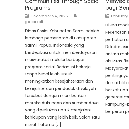
Communities Through Social
Menyedi
Programs
bagi Gen
Author
Posted
Posted
December 24, 2025
February 
on
on
gacorkali
Di era moder
Dinas Sosial Kabupaten Sarmi adalah
kesehatan 
lembaga pemerintah di Kabupaten
perhatian 
Sarmi, Papua, Indonesia yang
Di Indonesi
berdedikasi untuk memberdayakan
antara mak
masyarakat melalui berbagai
aktivitas fis
program sosial. Badan ini bekerja
Masyarakat
tanpa kenal lelah untuk
pentingnya
meningkatkan kesejahteraan dan
dan aktifit
kesejahteraan penduduk di wilayah
basket unt
tersebut dengan memberikan
generasi m
mereka dukungan dan sumber daya
kampung-ka
yang diperlukan untuk menjalani
berperan pe
kehidupan yang lebih baik. Salah satu
inisiatif utama […]