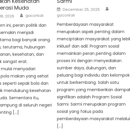
akan Kesehatan
Sarmi
erasi Muda
Author
Posted
December 25, 2025
on
Author
gacorkali
gacorkali
18, 2026
Pemberdayaan masyarakat
n ini, peran politik dan
merupakan aspek penting dalam
semakin menjadi
menciptakan masyarakat yang lebi
utama bagi banyak orang.
inklusif dan adil. Program sosial
a, terutama, hubungan
memainkan peran penting dalam
anan, kesehatan, dan
proses ini dengan menyediakan
ik sangat erat.
sumber daya, dukungan, dan
 mulai menyadari
peluang bagi individu dan kelompok
 pola makan yang sehat
untuk berkembang. Salah satu
as seperti sepak bola dan
program yang memberikan dampa
uk mendukung kesehatan
signifikan adalah Program Sosial
uda. Sementara itu,
Sarmi. Sarmi merupakan program
mpung di seluruh negeri
sosial yang fokus pada
nting […]
pemberdayaan masyarakat melalu
[…]