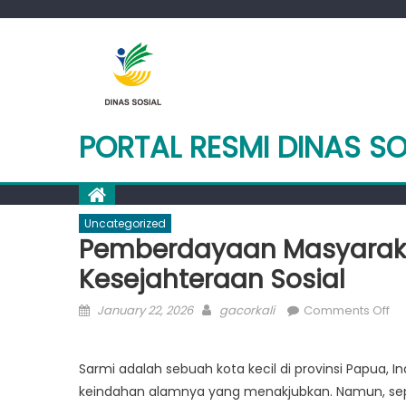
Skip
to
content
PORTAL RESMI DINAS S
Uncategorized
Pemberdayaan Masyaraka
Kesejahteraan Sosial
Posted
Author
on
January 22, 2026
gacorkali
Comments Off
on
Pe
Ma
Sarmi adalah sebuah kota kecil di provinsi Papua,
Sa
keindahan alamnya yang menakjubkan. Namun, sepe
Te