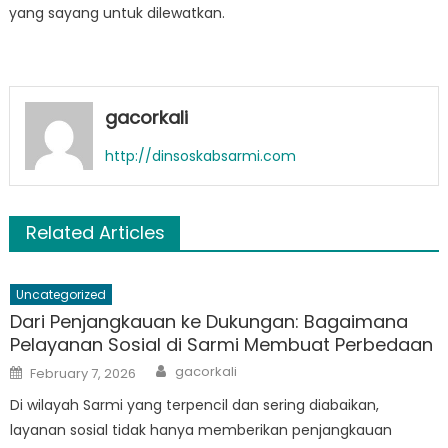
yang sayang untuk dilewatkan.
gacorkali
http://dinsoskabsarmi.com
Related Articles
Uncategorized
Dari Penjangkauan ke Dukungan: Bagaimana
Pelayanan Sosial di Sarmi Membuat Perbedaan
Author
Posted
gacorkali
February 7, 2026
on
Di wilayah Sarmi yang terpencil dan sering diabaikan,
layanan sosial tidak hanya memberikan penjangkauan