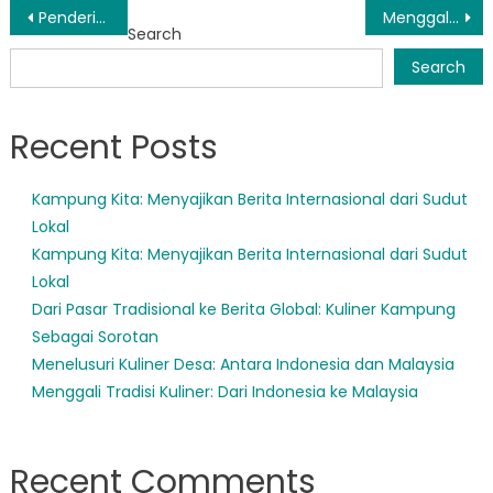
Post
Penderitaan Anak Terlantar di Sarmi: Jeritan Minta Tolong
Menggali Manfaat BPNT Sarmi: Pendekatan Baru dalam Penanganan Nyeri
Search
navigation
Search
Recent Posts
Kampung Kita: Menyajikan Berita Internasional dari Sudut
Lokal
Kampung Kita: Menyajikan Berita Internasional dari Sudut
Lokal
Dari Pasar Tradisional ke Berita Global: Kuliner Kampung
Sebagai Sorotan
Menelusuri Kuliner Desa: Antara Indonesia dan Malaysia
Menggali Tradisi Kuliner: Dari Indonesia ke Malaysia
Recent Comments