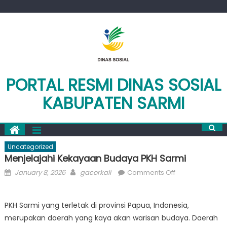
Skip
to
content
PORTAL RESMI DINAS SOSIAL
KABUPATEN SARMI
Uncategorized
Menjelajahi Kekayaan Budaya PKH Sarmi
Posted
Author
on
January 8, 2026
gacorkali
Comments Off
on
Menjelajahi
Kekayaan
PKH Sarmi yang terletak di provinsi Papua, Indonesia,
Budaya
merupakan daerah yang kaya akan warisan budaya. Daerah
PKH