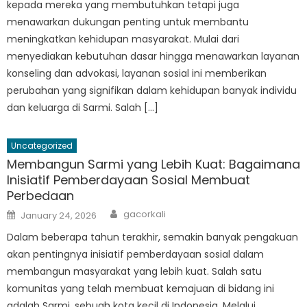
kepada mereka yang membutuhkan tetapi juga
menawarkan dukungan penting untuk membantu
meningkatkan kehidupan masyarakat. Mulai dari
menyediakan kebutuhan dasar hingga menawarkan layanan
konseling dan advokasi, layanan sosial ini memberikan
perubahan yang signifikan dalam kehidupan banyak individu
dan keluarga di Sarmi. Salah […]
Uncategorized
Membangun Sarmi yang Lebih Kuat: Bagaimana
Inisiatif Pemberdayaan Sosial Membuat
Perbedaan
Author
Posted
gacorkali
January 24, 2026
on
Dalam beberapa tahun terakhir, semakin banyak pengakuan
akan pentingnya inisiatif pemberdayaan sosial dalam
membangun masyarakat yang lebih kuat. Salah satu
komunitas yang telah membuat kemajuan di bidang ini
adalah Sarmi, sebuah kota kecil di Indonesia. Melalui