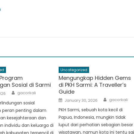
m
ed
Uncategorized
Program
Mengungkap Hidden Gems
gan Sosial di Sarmi
di PKH Sarmi: A Traveller’s
Guide
Author
gacorkali
2026
Author
Posted
gacorkali
January 30, 2026
lindungan sosial
on
PKH Sarmi, sebuah kota kecil di
peran penting dalam
Papua, Indonesia, mungkin tidak
an kesejahteraan dan
luput dari perhatian sebagian besar
 individu dan keluarga di
wisatawan, namun kota ini tentu sa
ah kabupaten terpencil di