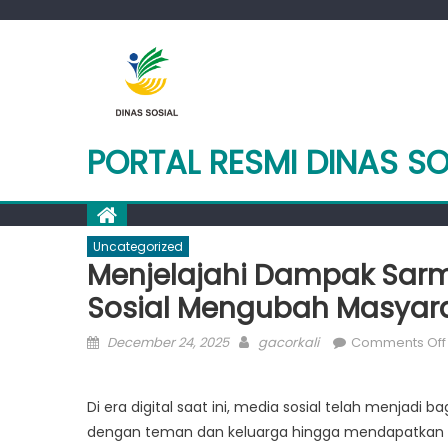
Skip
to
content
PORTAL RESMI DINAS S
Uncategorized
Menjelajahi Dampak Sarm
Sosial Mengubah Masyar
Posted
Author
December 24, 2025
gacorkali
Comments Off
on
Di era digital saat ini, media sosial telah menjadi b
dengan teman dan keluarga hingga mendapatkan info