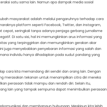
Bagaimana
nteraksi satu sama lain. Namun apa dampak media sosial
Media
Sosial
Mengubah
engubah masyarakat adalah melalui pengaruhnya terhadap cara
Masyarakat
araknya platform seperti Facebook, Twitter, dan Instagram,
at cepat, seringkali tanpa adanya penjaga gerbang jurnalisme
egatif. Di satu sisi, hal ini memungkinkan arus informasi yang
itas yang terpinggirkan dan memungkinkan gerakan akar
al ini juga menyebabkan penyebaran informasi yang salah dan
mana individu hanya dihadapkan pada sudut pandang yang
p cara kita memandang diri sendiri dan orang lain. Dengan
ang merasakan tekanan untuk menampilkan citra diri mereka
an perasaan tidak mampu dan rendah diri. Selain itu,
rang lain yang tampak sempurna dapat menimbulkan perasaan
a berkomunikasi dan membangun hubungan. Meskipun kita lebih