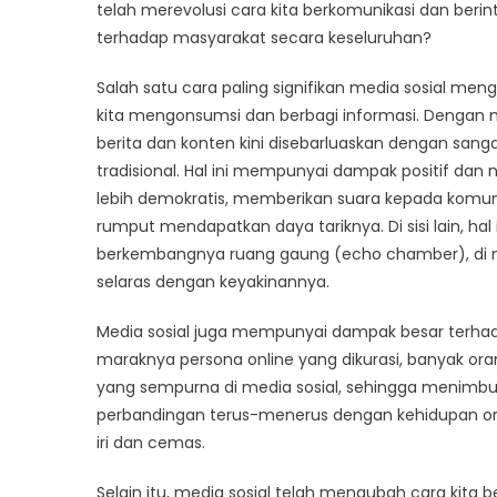
telah merevolusi cara kita berkomunikasi dan beri
terhadap masyarakat secara keseluruhan?
Salah satu cara paling signifikan media sosial m
kita mengonsumsi dan berbagi informasi. Dengan m
berita dan konten kini disebarluaskan dengan sang
tradisional. Hal ini mempunyai dampak positif dan n
lebih demokratis, memberikan suara kepada komun
rumput mendapatkan daya tariknya. Di sisi lain, h
berkembangnya ruang gaung (echo chamber), di 
selaras dengan keyakinannya.
Media sosial juga mempunyai dampak besar terhada
maraknya persona online yang dikurasi, banyak or
yang sempurna di media sosial, sehingga menimbulk
perbandingan terus-menerus dengan kehidupan o
iri dan cemas.
Selain itu, media sosial telah mengubah cara kit