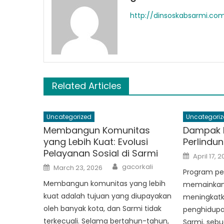
http://dinsoskabsarmi.co
Related Articles
Uncategorized
Uncategoriz
Membangun Komunitas
Dampak 
yang Lebih Kuat: Evolusi
Perlindun
Pelayanan Sosial di Sarmi
Posted
April 17, 
on
Author
Posted
gacorkali
March 23, 2026
on
Program per
Membangun komunitas yang lebih
memainkan 
kuat adalah tujuan yang diupayakan
meningkatk
oleh banyak kota, dan Sarmi tidak
penghidupan
terkecuali. Selama bertahun-tahun,
Sarmi, sebu