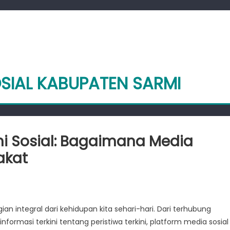
OSIAL KABUPATEN SARMI
i Sosial: Bagaimana Media
akat
on
Menjelajahi
Dampak
agian integral dari kehidupan kita sehari-hari. Dari terhubung
Sarmi
rmasi terkini tentang peristiwa terkini, platform media sosial
Sosial: