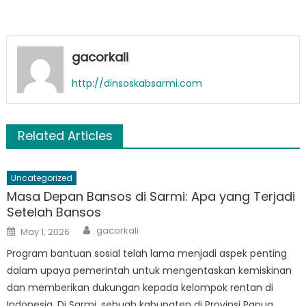
gacorkali
http://dinsoskabsarmi.com
Related Articles
Uncategorized
Masa Depan Bansos di Sarmi: Apa yang Terjadi
Setelah Bansos
Author
Posted
gacorkali
May 1, 2026
on
Program bantuan sosial telah lama menjadi aspek penting
dalam upaya pemerintah untuk mengentaskan kemiskinan
dan memberikan dukungan kepada kelompok rentan di
Indonesia. Di Sarmi, sebuah kabupaten di Provinsi Papua,