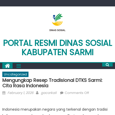
Skip
to
content
PORTAL RESMI DINAS SOSIAL
KABUPATEN SARMI
Uncategorized
Mengungkap Resep Tradisional DTKS Sarmi:
Cita Rasa Indonesia
Posted
Author
on
February 1, 2026
gacorkali
Comments Off
on
Mengungkap
Resep
Indonesia merupakan negara yang terkenal dengan tradisi
Tradisional