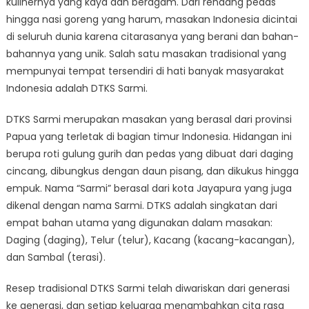
kulinernya yang kaya dan beragam. Dari rendang pedas
DTKS
Sarmi:
hingga nasi goreng yang harum, masakan Indonesia dicintai
Cita
di seluruh dunia karena citarasanya yang berani dan bahan-
Rasa
bahannya yang unik. Salah satu masakan tradisional yang
Indonesia
mempunyai tempat tersendiri di hati banyak masyarakat
Indonesia adalah DTKS Sarmi.
DTKS Sarmi merupakan masakan yang berasal dari provinsi
Papua yang terletak di bagian timur Indonesia. Hidangan ini
berupa roti gulung gurih dan pedas yang dibuat dari daging
cincang, dibungkus dengan daun pisang, dan dikukus hingga
empuk. Nama “Sarmi” berasal dari kota Jayapura yang juga
dikenal dengan nama Sarmi. DTKS adalah singkatan dari
empat bahan utama yang digunakan dalam masakan:
Daging (daging), Telur (telur), Kacang (kacang-kacangan),
dan Sambal (terasi).
Resep tradisional DTKS Sarmi telah diwariskan dari generasi
ke generasi, dan setiap keluarga menambahkan cita rasa