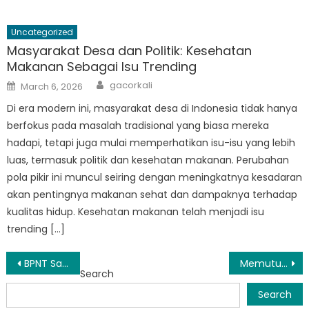
Uncategorized
Masyarakat Desa dan Politik: Kesehatan
Makanan Sebagai Isu Trending
Author
Posted
gacorkali
March 6, 2026
on
Di era modern ini, masyarakat desa di Indonesia tidak hanya
berfokus pada masalah tradisional yang biasa mereka
hadapi, tetapi juga mulai memperhatikan isu-isu yang lebih
luas, termasuk politik dan kesehatan makanan. Perubahan
pola pikir ini muncul seiring dengan meningkatnya kesadaran
akan pentingnya makanan sehat dan dampaknya terhadap
kualitas hidup. Kesehatan makanan telah menjadi isu
trending […]
Post
BPNT Sarmi: Masa Depan Pereda Sakit Kronis?
Memutus Siklus Kemiskinan: Bagaimana Dinsos Sarmi Membuat Perubahan
Search
navigation
Search