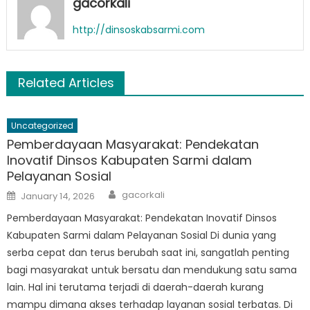
gacorkali
http://dinsoskabsarmi.com
Related Articles
Uncategorized
Pemberdayaan Masyarakat: Pendekatan
Inovatif Dinsos Kabupaten Sarmi dalam
Pelayanan Sosial
Author
Posted
gacorkali
January 14, 2026
on
Pemberdayaan Masyarakat: Pendekatan Inovatif Dinsos
Kabupaten Sarmi dalam Pelayanan Sosial Di dunia yang
serba cepat dan terus berubah saat ini, sangatlah penting
bagi masyarakat untuk bersatu dan mendukung satu sama
lain. Hal ini terutama terjadi di daerah-daerah kurang
mampu dimana akses terhadap layanan sosial terbatas. Di