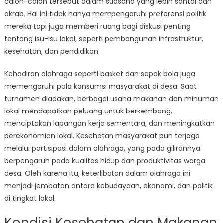
calon-calon tersebut dalam suasana yang lebih santai dan
akrab. Hal ini tidak hanya mempengaruhi preferensi politik
mereka tapi juga memberi ruang bagi diskusi penting
tentang isu-isu lokal, seperti pembangunan infrastruktur,
kesehatan, dan pendidikan.
Kehadiran olahraga seperti basket dan sepak bola juga
memengaruhi pola konsumsi masyarakat di desa. Saat
turnamen diadakan, berbagai usaha makanan dan minuman
lokal mendapatkan peluang untuk berkembang,
menciptakan lapangan kerja sementara, dan meningkatkan
perekonomian lokal. Kesehatan masyarakat pun terjaga
melalui partisipasi dalam olahraga, yang pada gilirannya
berpengaruh pada kualitas hidup dan produktivitas warga
desa. Oleh karena itu, keterlibatan dalam olahraga ini
menjadi jembatan antara kebudayaan, ekonomi, dan politik
di tingkat lokal.
Kondisi Kesehatan dan Makanan